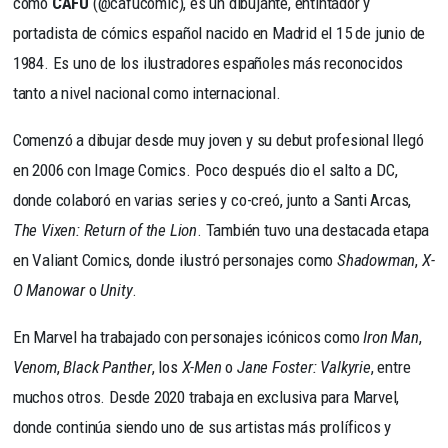
como
CAFU
(@cafucomic), es un dibujante, entintador y
portadista de cómics español nacido en Madrid el 15 de junio de
1984. Es uno de los ilustradores españoles más reconocidos
tanto a nivel nacional como internacional.
Comenzó a dibujar desde muy joven y su debut profesional llegó
en 2006 con Image Comics. Poco después dio el salto a DC,
donde colaboró en varias series y co-creó, junto a Santi Arcas,
The Vixen: Return of the Lion
. También tuvo una destacada etapa
en Valiant Comics, donde ilustró personajes como
Shadowman
,
X-
O Manowar
o
Unity
.
En Marvel ha trabajado con personajes icónicos como
Iron Man
,
Venom
,
Black Panther
, los
X-Men
o
Jane Foster: Valkyrie
, entre
muchos otros. Desde 2020 trabaja en exclusiva para Marvel,
donde continúa siendo uno de sus artistas más prolíficos y